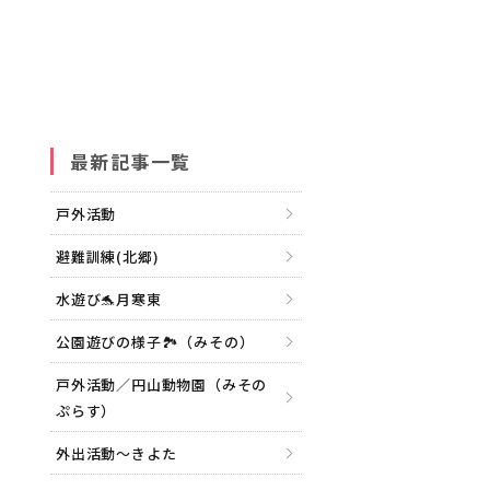
最新記事一覧
戸外活動
避難訓練(北郷)
水遊び🐬月寒東
公園遊びの様子🏞（みその）
戸外活動／円山動物園（みその
ぷらす）
外出活動～きよた