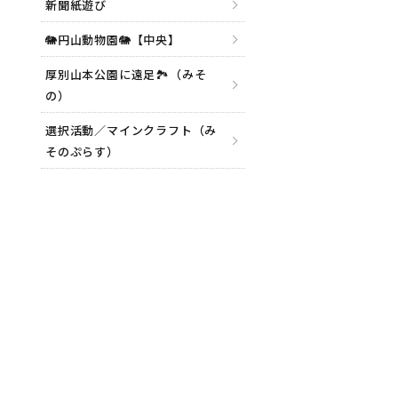
新聞紙遊び
🐘円山動物園🐘【中央】
厚別山本公園に遠足🏞（みそ
の）
選択活動／マインクラフト（み
そのぷらす）