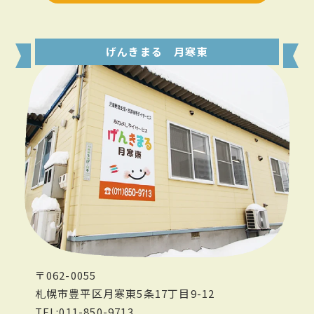
げんきまる 月寒東
〒062-0055
札幌市豊平区月寒東5条17丁目9-12
TEL:011-850-9713