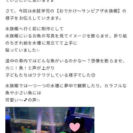
さて、今回は未就学児の【おでかけ～サンピアザ水族館】の
様子をお伝えしていきます。
水族館へ行く前に制作として
水族館にいるお魚の写真を見てイメージを膨らませ、折り紙
のちぎれ絵を水槽に見立てて上手に
貼っていました✨
道中の車内ではどんな魚がいるのかな～？想像を膨らませ、
カニ！魚！と声が上がり
子どもたちはワクワクしている様子でした😊
水族館では一つ一つの水槽に夢中で観察したり、カラフルな
魚や小さい魚には
可愛い～💕の声✨