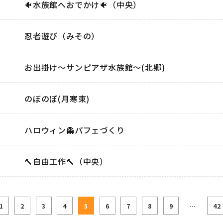
🐠水族館へおでかけ🐠（中央）
忍者遊び（みその）
お出掛け〜サンピアザ水族館〜(北郷)
のぼのぼ(月寒東)
ハロウィン👻パフェづくり
🔨自由工作🔨（中央）
1
2
3
4
5
6
7
8
9
…
42