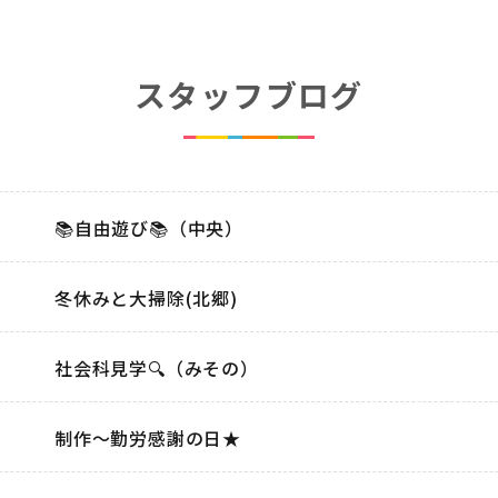
スタッフブログ
📚自由遊び📚（中央）
冬休みと大掃除(北郷)
社会科見学🔍（みその）
制作～勤労感謝の日★